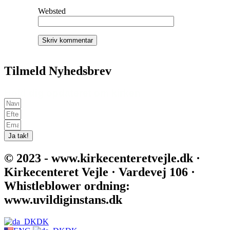
Websted
Tilmeld Nyhedsbrev
Hold dig opdateret om kirken
Ja tak!
© 2023 - www.kirkecenteretvejle.dk ·
Kirkecenteret Vejle · Vardevej 106 ·
Whistleblower ordning:
www.uvildiginstans.dk
DK