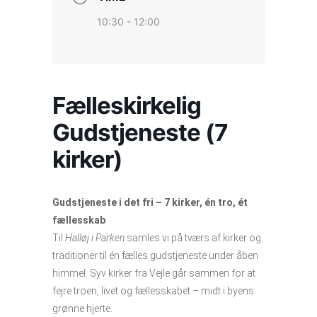
10:30 - 12:00
Fælleskirkelig
Gudstjeneste (7
kirker)
Gudstjeneste i det fri – 7 kirker, én tro, ét
fællesskab
Til
Halløj i Parken
samles vi på tværs af kirker og
traditioner til én fælles gudstjeneste under åben
himmel. Syv kirker fra Vejle går sammen for at
fejre troen, livet og fællesskabet – midt i byens
grønne hjerte.