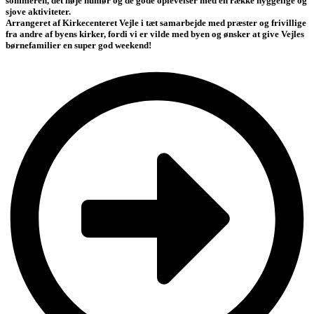
sommeren, det høje humør og de gode oplevelser med en række hyggelige og
sjove aktiviteter.
Arrangeret af Kirkecenteret Vejle i tæt samarbejde med præster og frivillige
fra andre af byens kirker, fordi vi er vilde med byen og ønsker at give Vejles
børnefamilier en super god weekend!