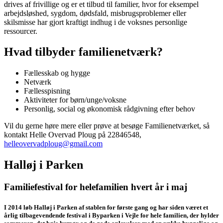
drives af frivillige og er et tilbud til familier, hvor for eksem­pel
arbejdsløshed, sygdom, dødsfald, misbrugsproblemer eller
skilsmisse har gjort kraftigt indhug i de voksnes personlige
ressourcer.
Hvad tilbyder familienetværk?
Fællesskab og hygge
Netværk
Fællesspisning
Aktiviteter for børn/unge/voksne
Personlig, social og økonomisk rådgivning efter behov
Vil du gerne høre mere eller prøve at besøge Familienetværket, så
kontakt Helle Overvad Ploug på 22846548,
helleovervadploug@gmail.com
Halløj i Parken
Familiefestival for helefamilien hvert år i maj
I 2014 løb Halløj i Parken af stablen for første gang og har siden været et
årlig tilbagevendende festival i Byparken i Vejle for hele familien, der hylder